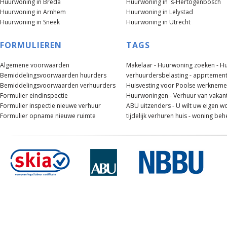
Huurwoning in Breda
Huurwoning in 's-Hertogenbosch
Huurwoning in Arnhem
Huurwoning in Lelystad
Huurwoning in Sneek
Huurwoning in Utrecht
FORMULIEREN
TAGS
Algemene voorwaarden
Makelaar -
Huurwoning zoeken -
Hu
Bemiddelingsvoorwaarden huurders
verhuurdersbelasting -
apprtement
Bemiddelingsvoorwaarden verhuurders
Huisvesting voor Poolse werknemer
Formulier eindinspectie
Huurwoningen -
Verhuur van vakan
Formulier inspectie nieuwe verhuur
ABU uitzenders -
U wilt uw eigen w
Formulier opname nieuwe ruimte
tijdelijk verhuren huis -
woning beh