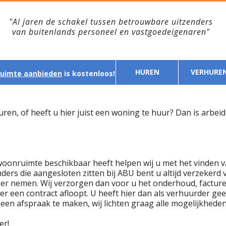
"Al jaren de schakel tussen betrouwbare uitzenders
van buitenlands personeel en vastgoedeigenaren"
HUREN
VERHURE
uimte aanbieden
is kostenloos!
en, of heeft u hier juist een woning te huur? Dan is arbeide
woonruimte beschikbaar heeft helpen wij u met het vinden 
ders die aangesloten zitten bij ABU bent u altijd verzeker
er nemen. Wij verzorgen dan voor u het onderhoud, facture
r een contract afloopt. U heeft hier dan als verhuurder g
 een afspraak te maken, wij lichten graag alle mogelijkheden
er!