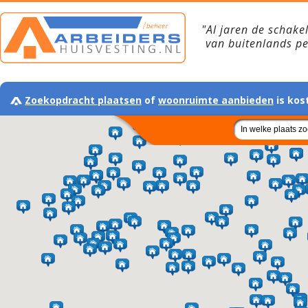
"Al jaren de schake
van buitenlands p
Zoekopdracht plaatsen
of
woonruimte aanbieden
is kos